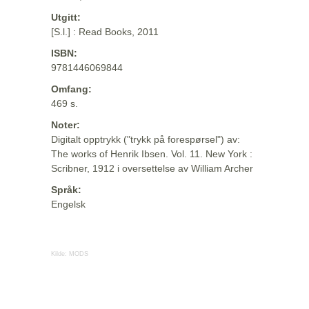
Utgitt:
[S.l.] : Read Books, 2011
ISBN:
9781446069844
Omfang:
469 s.
Noter:
Digitalt opptrykk ("trykk på forespørsel") av:
The works of Henrik Ibsen. Vol. 11. New York :
Scribner, 1912 i oversettelse av William Archer
Språk:
Engelsk
Kilde:
MODS