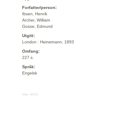
Forfatter/person:
Ibsen, Henrik
Archer, William
Gosse, Edmund
Utgitt:
London : Heinemann, 1893
Omfang:
227 s.
Språk:
Engelsk
Kilde:
MODS