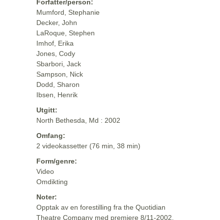
Forfatter/person:
Mumford, Stephanie
Decker, John
LaRoque, Stephen
Imhof, Erika
Jones, Cody
Sbarbori, Jack
Sampson, Nick
Dodd, Sharon
Ibsen, Henrik
Utgitt:
North Bethesda, Md : 2002
Omfang:
2 videokassetter (76 min, 38 min)
Form/genre:
Video
Omdikting
Noter:
Opptak av en forestilling fra the Quotidian
Theatre Company med premiere 8/11-2002.