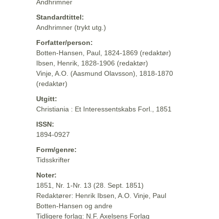
Andhrimner
Standardtittel:
Andhrimner (trykt utg.)
Forfatter/person:
Botten-Hansen, Paul, 1824-1869 (redaktør)
Ibsen, Henrik, 1828-1906 (redaktør)
Vinje, A.O. (Aasmund Olavsson), 1818-1870
(redaktør)
Utgitt:
Christiania : Et Interessentskabs Forl., 1851
ISSN:
1894-0927
Form/genre:
Tidsskrifter
Noter:
1851, Nr. 1-Nr. 13 (28. Sept. 1851)
Redaktører: Henrik Ibsen, A.O. Vinje, Paul
Botten-Hansen og andre
Tidligere forlag: N.F. Axelsens Forlag