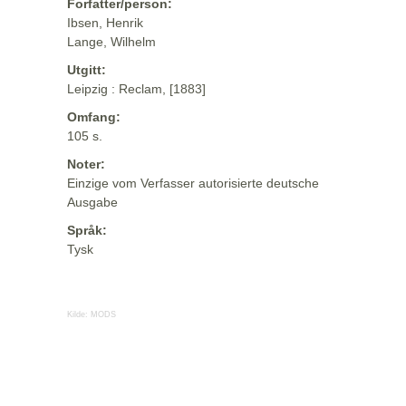
Forfatter/person:
Ibsen, Henrik
Lange, Wilhelm
Utgitt:
Leipzig : Reclam, [1883]
Omfang:
105 s.
Noter:
Einzige vom Verfasser autorisierte deutsche
Ausgabe
Språk:
Tysk
Kilde:
MODS