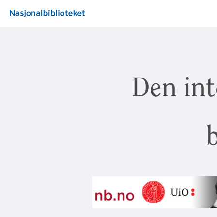
Den int
b