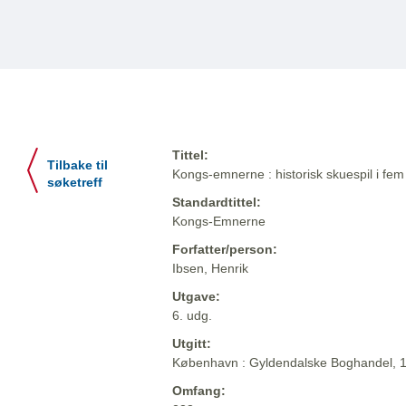
Tittel:
Tilbake til
Kongs-emnerne : historisk skuespil i fem 
søketreff
Standardtittel:
Kongs-Emnerne
Forfatter/person:
Ibsen, Henrik
Utgave:
6. udg.
Utgitt:
København : Gyldendalske Boghandel, 
Omfang: