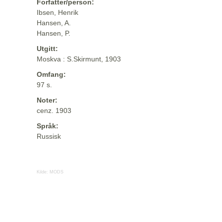
Forfatter/person:
Ibsen, Henrik
Hansen, A.
Hansen, P.
Utgitt:
Moskva : S.Skirmunt, 1903
Omfang:
97 s.
Noter:
cenz. 1903
Språk:
Russisk
Kilde:
MODS