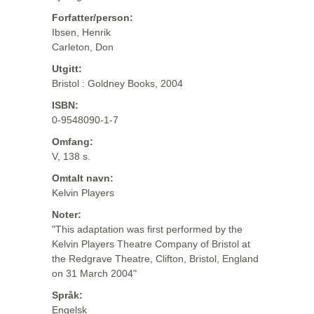
Forfatter/person:
Ibsen, Henrik
Carleton, Don
Utgitt:
Bristol : Goldney Books, 2004
ISBN:
0-9548090-1-7
Omfang:
V, 138 s.
Omtalt navn:
Kelvin Players
Noter:
"This adaptation was first performed by the
Kelvin Players Theatre Company of Bristol at
the Redgrave Theatre, Clifton, Bristol, England
on 31 March 2004"
Språk:
Engelsk