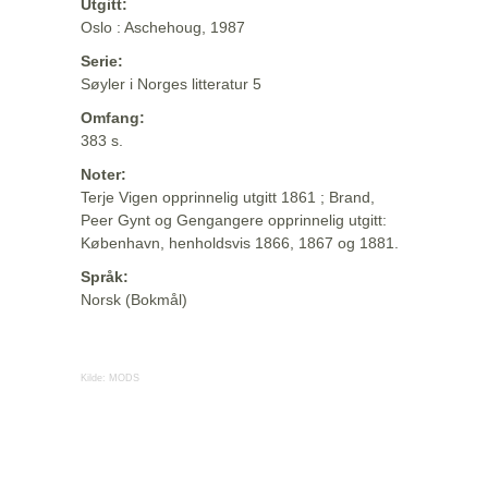
Utgitt:
Oslo : Aschehoug, 1987
Serie:
Søyler i Norges litteratur 5
Omfang:
383 s.
Noter:
Terje Vigen opprinnelig utgitt 1861 ; Brand,
Peer Gynt og Gengangere opprinnelig utgitt:
København, henholdsvis 1866, 1867 og 1881.
Språk:
Norsk (Bokmål)
Kilde:
MODS