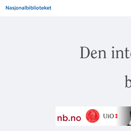
Den int
b