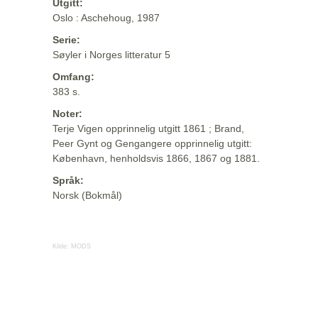
Utgitt:
Oslo : Aschehoug, 1987
Serie:
Søyler i Norges litteratur 5
Omfang:
383 s.
Noter:
Terje Vigen opprinnelig utgitt 1861 ; Brand,
Peer Gynt og Gengangere opprinnelig utgitt:
København, henholdsvis 1866, 1867 og 1881.
Språk:
Norsk (Bokmål)
Kilde:
MODS