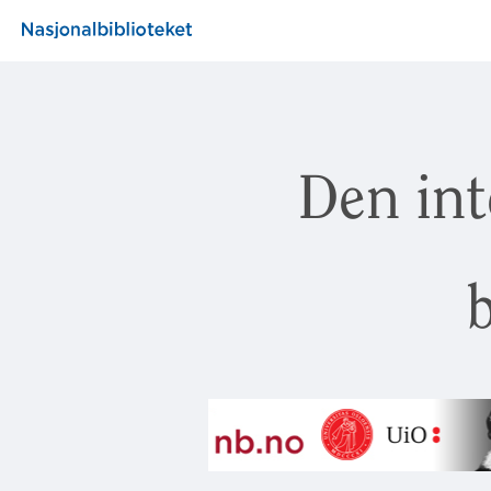
Den int
b