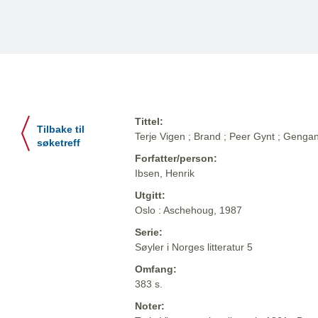
Tittel:
Tilbake til
Terje Vigen ; Brand ; Peer Gynt ; Genga
søketreff
Forfatter/person:
Ibsen, Henrik
Utgitt:
Oslo : Aschehoug, 1987
Serie:
Søyler i Norges litteratur 5
Omfang:
383 s.
Noter: