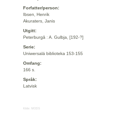
Forfatter/person:
Ibsen, Henrik
Akuraters, Janis
Utgitt:
Peterburgâ : A. Gulbja, [192-?]
Serie:
Uniwersalá biblioteka 153-155
Omfang:
166 s.
Språk:
Latvisk
Kilde:
MODS