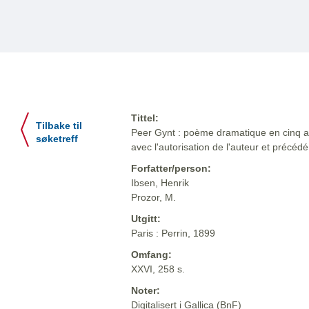
Tittel:
Tilbake til
Peer Gynt : poème dramatique en cinq act
søketreff
avec l'autorisation de l'auteur et précéd
Forfatter/person:
Ibsen, Henrik
Prozor, M.
Utgitt:
Paris : Perrin, 1899
Omfang:
XXVI, 258 s.
Noter:
Digitalisert i Gallica (BnF)