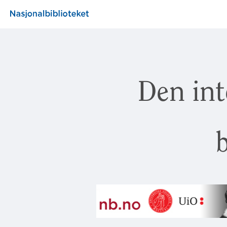
Den int
b