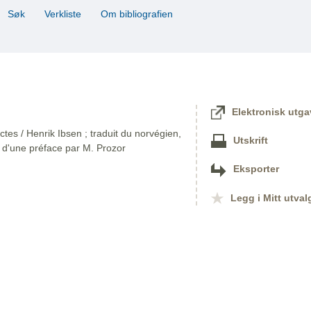
Søk
Verkliste
Om bibliografien
Elektronisk utga
es / Henrik Ibsen ; traduit du norvégien,
Utskrift
é d'une préface par M. Prozor
Eksporter
Legg i Mitt utval