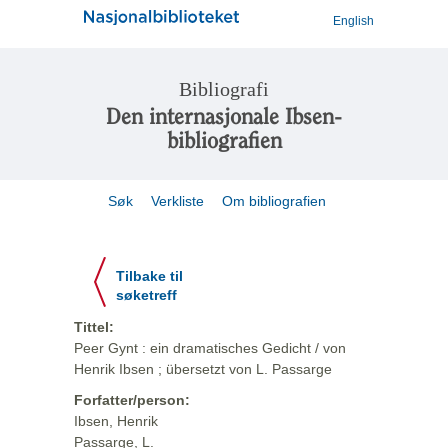
English
Bibliografi
Den internasjonale Ibsen-
bibliografien
Søk
Verkliste
Om bibliografien
Tilbake til
søketreff
Tittel:
Peer Gynt : ein dramatisches Gedicht / von
Henrik Ibsen ; übersetzt von L. Passarge
Forfatter/person:
Ibsen, Henrik
Passarge, L.