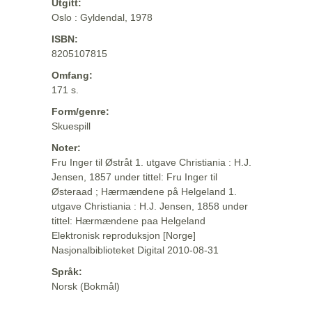
Utgitt:
Oslo : Gyldendal, 1978
ISBN:
8205107815
Omfang:
171 s.
Form/genre:
Skuespill
Noter:
Fru Inger til Østråt 1. utgave Christiania : H.J.
Jensen, 1857 under tittel: Fru Inger til
Østeraad ; Hærmændene på Helgeland 1.
utgave Christiania : H.J. Jensen, 1858 under
tittel: Hærmændene paa Helgeland
Elektronisk reproduksjon [Norge]
Nasjonalbiblioteket Digital 2010-08-31
Språk:
Norsk (Bokmål)