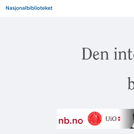
Den int
b