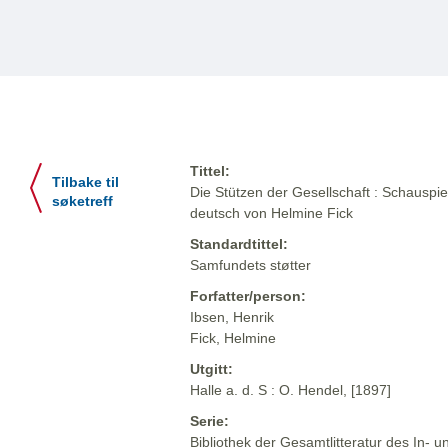
Tittel:
Tilbake til
Die Stützen der Gesellschaft : Schauspiel
søketreff
deutsch von Helmine Fick
Standardtittel:
Samfundets støtter
Forfatter/person:
Ibsen, Henrik
Fick, Helmine
Utgitt:
Halle a. d. S : O. Hendel, [1897]
Serie:
Bibliothek der Gesamtlitteratur des In-