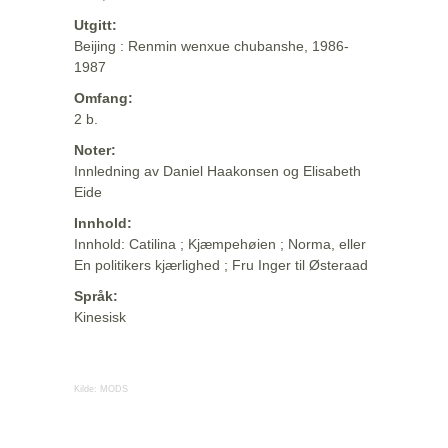
Utgitt:
Beijing : Renmin wenxue chubanshe, 1986-
1987
Omfang:
2 b.
Noter:
Innledning av Daniel Haakonsen og Elisabeth
Eide
Innhold:
Innhold: Catilina ; Kjæmpehøien ; Norma, eller
En politikers kjærlighed ; Fru Inger til Østeraad
Språk:
Kinesisk
Kilde:
MODS