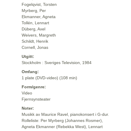
Fogelqvist, Torsten
Myrberg, Per
Ekmanner, Agneta
Tollén, Lennart
Düberg, Axel
Weivers, Margreth
Schildt, Henrik
Cornell, Jonas
Utgitt:
Stockholm : Sveriges Television, 1984
Omfang:
1 plate (DVD-video) (108 min)
Form/genre:
Video
Fjernsynsteater
Noter:
Musikk av Maurice Ravel, pianokonsert i G-dur.
Rolleliste: Per Myrberg (Johannes Rosmer),
Agneta Ekmanner (Rebekka West), Lennart