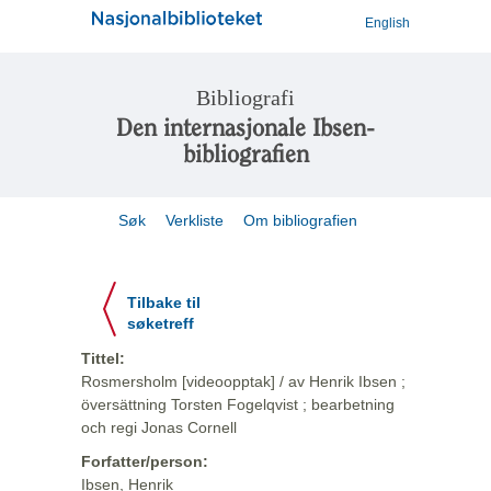
English
Bibliografi
Den internasjonale Ibsen-
bibliografien
Søk
Verkliste
Om bibliografien
Tilbake til
søketreff
Tittel:
Rosmersholm [videoopptak] / av Henrik Ibsen ;
översättning Torsten Fogelqvist ; bearbetning
och regi Jonas Cornell
Forfatter/person:
Ibsen, Henrik