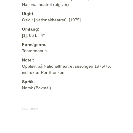
Nationaltheatret (utgiver)
Utgitt:
Oslo : [Nationaltheatret], [1975]
Omfang:
[1], 86 bl. 4°
Form/genre:
Teatermanus
Noter:
Oppført på Nationaltheatret sesongen 1975/76,
instruktør Per Bronken
Språk:
Norsk (Bokmål)
Kilde:
MODS