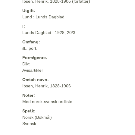
Ibsen, Henrik, 1828-1906 (forfatter)
Utgitt:
Lund : Lunds Dagblad
I:
Lunds Dagblad : 1928, 20/3
Omfang:
ill., port.
Form/genre:
Dikt
Avisartikler
Omtalt navn:
Ibsen, Henrik, 1828-1906
Noter:
Med norsk-svensk ordliste
Språk:
Norsk (Bokmål)
Svensk