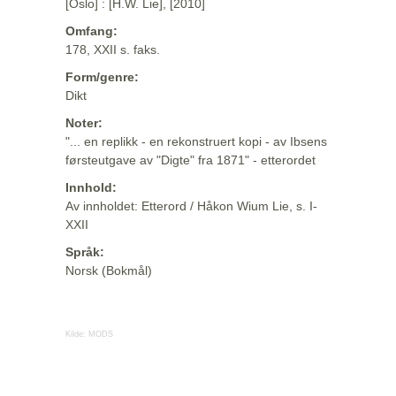
[Oslo] : [H.W. Lie], [2010]
Omfang:
178, XXII s. faks.
Form/genre:
Dikt
Noter:
"... en replikk - en rekonstruert kopi - av Ibsens
førsteutgave av "Digte" fra 1871" - etterordet
Innhold:
Av innholdet: Etterord / Håkon Wium Lie, s. I-
XXII
Språk:
Norsk (Bokmål)
Kilde:
MODS