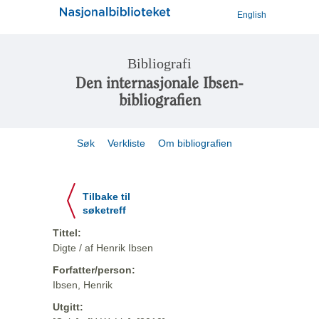
English
Bibliografi
Den internasjonale Ibsen-
bibliografien
Søk
Verkliste
Om bibliografien
Tilbake til
søketreff
Tittel:
Digte / af Henrik Ibsen
Forfatter/person:
Ibsen, Henrik
Utgitt: