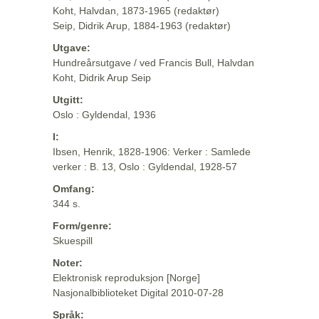
Koht, Halvdan, 1873-1965 (redaktør)
Seip, Didrik Arup, 1884-1963 (redaktør)
Utgave:
Hundreårsutgave / ved Francis Bull, Halvdan
Koht, Didrik Arup Seip
Utgitt:
Oslo : Gyldendal, 1936
I:
Ibsen, Henrik, 1828-1906: Verker : Samlede
verker : B. 13, Oslo : Gyldendal, 1928-57
Omfang:
344 s.
Form/genre:
Skuespill
Noter:
Elektronisk reproduksjon [Norge]
Nasjonalbiblioteket Digital 2010-07-28
Språk: