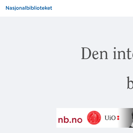
Den int
b