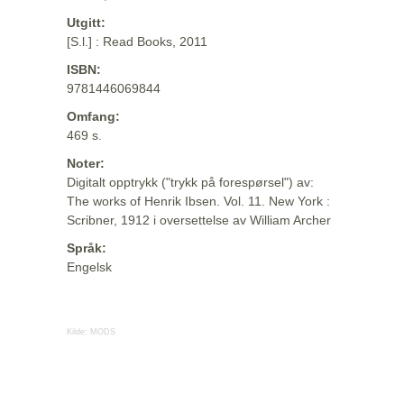
Utgitt:
[S.l.] : Read Books, 2011
ISBN:
9781446069844
Omfang:
469 s.
Noter:
Digitalt opptrykk ("trykk på forespørsel") av:
The works of Henrik Ibsen. Vol. 11. New York :
Scribner, 1912 i oversettelse av William Archer
Språk:
Engelsk
Kilde:
MODS