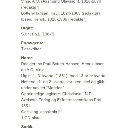
Vinje, A.O. (Aasmund Olavsson), 1818-1870
(redaktør)
Botten-Hansen, Paul, 1824-1869 (redaktør)
Ibsen, Henrik, 1828-1906 (redaktør)
Utgitt:
S.l. : [s.n.], [198-?]
Form/genre:
Tidsskrifter
Noter:
Redigert av Paul Botten-Hansen, Henrik Ibsen
og A.O. Vinje
Utgitt: 1.-3. kvartal (1851), med 13 nr pr kvartal
Heftene i 1. og 2. kvartal var uten tittel og gikk
under navnet "Manden"
Opprinnelige utgivere: Christiania : N.F.
Axelsens Forlag og Et Interessentskabs Forl.,
1851
Gotisk og latinsk skrift
1 CD-plate
Språk: