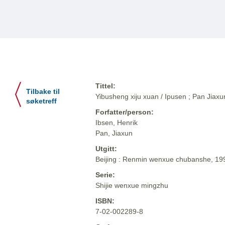
Tittel:
Tilbake til
Yibusheng xiju xuan / Ipusen ; Pan Jiaxun 
søketreff
Forfatter/person:
Ibsen, Henrik
Pan, Jiaxun
Utgitt:
Beijing : Renmin wenxue chubanshe, 19
Serie:
Shijie wenxue mingzhu
ISBN:
7-02-002289-8