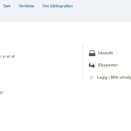
Søk
Verkliste
Om bibliografien
Utskrift
yi et al.
Eksporter
Legg i Mitt utval
97