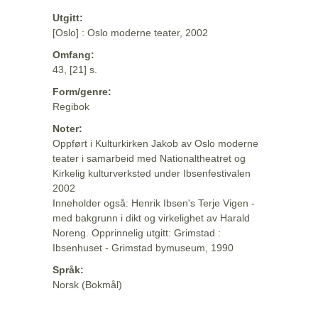
Utgitt:
[Oslo] : Oslo moderne teater, 2002
Omfang:
43, [21] s.
Form/genre:
Regibok
Noter:
Oppført i Kulturkirken Jakob av Oslo moderne
teater i samarbeid med Nationaltheatret og
Kirkelig kulturverksted under Ibsenfestivalen
2002
Inneholder også: Henrik Ibsen's Terje Vigen -
med bakgrunn i dikt og virkelighet av Harald
Noreng. Opprinnelig utgitt: Grimstad :
Ibsenhuset - Grimstad bymuseum, 1990
Språk:
Norsk (Bokmål)