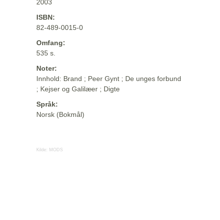
2003
ISBN:
82-489-0015-0
Omfang:
535 s.
Noter:
Innhold: Brand ; Peer Gynt ; De unges forbund
; Kejser og Galilæer ; Digte
Språk:
Norsk (Bokmål)
Kilde:
MODS