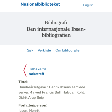
English
Bibliografi
Den internasjonale Ibsen-
bibliografien
Søk
Verkliste
Om bibliografien
Tilbake til
søketreff
Tittel:
Hundreårsutgave : Henrik Ibsens samlede
verker. 4 / ved Francis Bull, Halvdan Koht,
Didrik Arup Seip
Forfatter/person:
Ibsen, Henrik