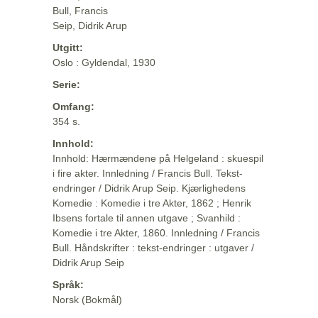
Bull, Francis
Seip, Didrik Arup
Utgitt:
Oslo : Gyldendal, 1930
Serie:
Omfang:
354 s.
Innhold:
Innhold: Hærmændene på Helgeland : skuespil
i fire akter. Innledning / Francis Bull. Tekst-
endringer / Didrik Arup Seip. Kjærlighedens
Komedie : Komedie i tre Akter, 1862 ; Henrik
Ibsens fortale til annen utgave ; Svanhild :
Komedie i tre Akter, 1860. Innledning / Francis
Bull. Håndskrifter : tekst-endringer : utgaver /
Didrik Arup Seip
Språk:
Norsk (Bokmål)