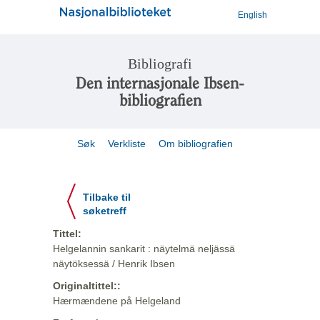
English
Bibliografi
Den internasjonale Ibsen-
bibliografien
Søk
Verkliste
Om bibliografien
Tilbake til
søketreff
Tittel:
Helgelannin sankarit : näytelmä neljässä
näytöksessä / Henrik Ibsen
Originaltittel::
Hærmændene på Helgeland