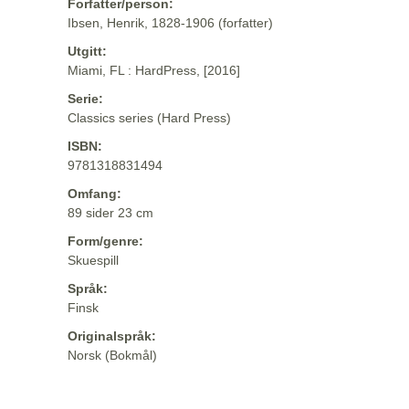
Forfatter/person:
Ibsen, Henrik, 1828-1906 (forfatter)
Utgitt:
Miami, FL : HardPress, [2016]
Serie:
Classics series (Hard Press)
ISBN:
9781318831494
Omfang:
89 sider 23 cm
Form/genre:
Skuespill
Språk:
Finsk
Originalspråk:
Norsk (Bokmål)