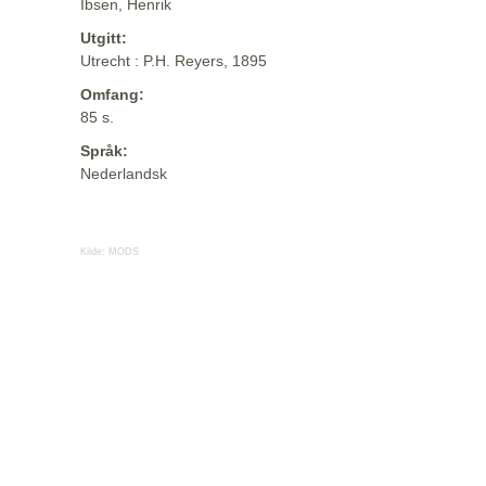
Ibsen, Henrik
Utgitt:
Utrecht : P.H. Reyers, 1895
Omfang:
85 s.
Språk:
Nederlandsk
Kilde:
MODS