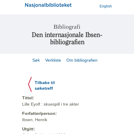
English
Bibliografi
Den internasjonale Ibsen-
bibliografien
Søk
Verkliste
Om bibliografien
Tilbake til
søketreff
Tittel:
Lille Eyolf : skuespill i tre akter
Forfatter/person:
Ibsen, Henrik
Utgitt: