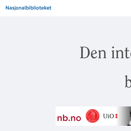
Den int
b