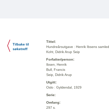
Tittel:
Tilbake til
Hundreårsutgave : Henrik Ibsens samlede
søketreff
Koht, Didrik Arup Seip
Forfatter/person:
Ibsen, Henrik
Bull, Francis
Seip, Didrik Arup
Utgitt:
Oslo : Gyldendal, 1929
Serie:
Omfang:
297 s.