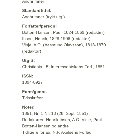
Andhrimner
Standardtittel:
Andhrimner (trykt utg.)
Forfatter/person:
Botten-Hansen, Paul, 1824-1869 (redaktør)
Ibsen, Henrik, 1828-1906 (redaktør)
Vinje, A.O. (Aasmund Olavsson), 1818-1870
(redaktør)
Utgitt:
Christiania : Et Interessentskabs Forl., 1851
ISSN:
1894-0927
Form/genre:
Tidsskrifter
Noter:
1851, Nr. 1-Nr. 13 (28. Sept. 1851)
Redaktører: Henrik Ibsen, A.O. Vinje, Paul
Botten-Hansen og andre
Tidligere forlag: N.F. Axelsens Forlag