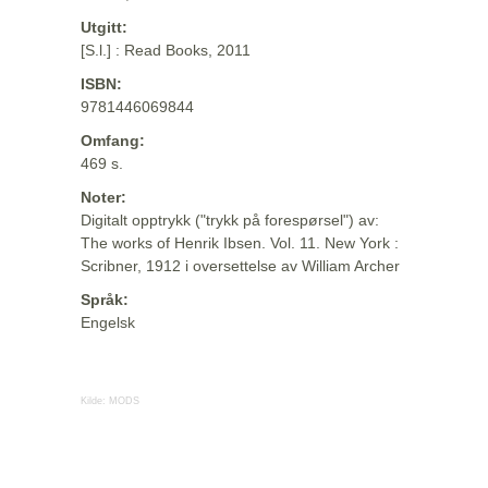
Utgitt:
[S.l.] : Read Books, 2011
ISBN:
9781446069844
Omfang:
469 s.
Noter:
Digitalt opptrykk ("trykk på forespørsel") av:
The works of Henrik Ibsen. Vol. 11. New York :
Scribner, 1912 i oversettelse av William Archer
Språk:
Engelsk
Kilde:
MODS