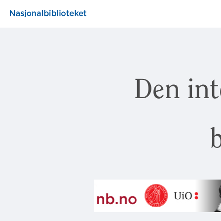
Den int
b