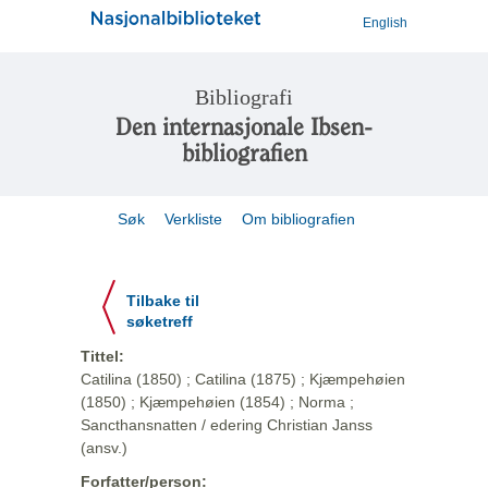
English
Bibliografi
Den internasjonale Ibsen-
bibliografien
Søk
Verkliste
Om bibliografien
Tilbake til
søketreff
Tittel:
Catilina (1850) ; Catilina (1875) ; Kjæmpehøien
(1850) ; Kjæmpehøien (1854) ; Norma ;
Sancthansnatten / edering Christian Janss
(ansv.)
Forfatter/person: