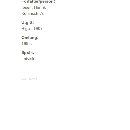
Forfatter/person:
Ibsen, Henrik
Keninsch, A.
Utgitt:
Riga : 1907
Omfang:
199 s.
Språk:
Latvisk
Kilde:
MODS