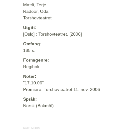
Mærli, Terje
Radoor, Oda
Torshovteatret
Utgitt:
[Oslo] : Torshovteatret, [2006]
Omfang:
185 s.
Form/genre:
Regibok
Noter:
"17.10.06"
Premiere: Torshovteatret 11. nov. 2006
Språk:
Norsk (Bokmål)
Kilde:
MODS