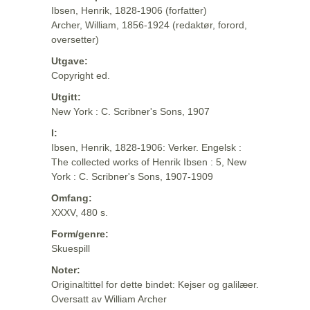
Ibsen, Henrik, 1828-1906 (forfatter)
Archer, William, 1856-1924 (redaktør, forord,
oversetter)
Utgave:
Copyright ed.
Utgitt:
New York : C. Scribner's Sons, 1907
I:
Ibsen, Henrik, 1828-1906: Verker. Engelsk :
The collected works of Henrik Ibsen : 5, New
York : C. Scribner's Sons, 1907-1909
Omfang:
XXXV, 480 s.
Form/genre:
Skuespill
Noter:
Originaltittel for dette bindet: Kejser og galilæer.
Oversatt av William Archer