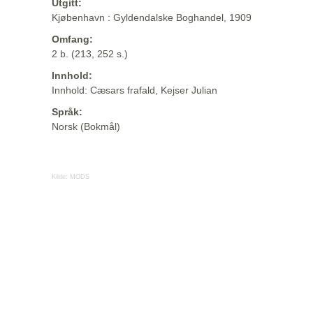
Utgitt:
Kjøbenhavn : Gyldendalske Boghandel, 1909
Omfang:
2 b. (213, 252 s.)
Innhold:
Innhold: Cæsars frafald, Kejser Julian
Språk:
Norsk (Bokmål)
Kilde:
MODS