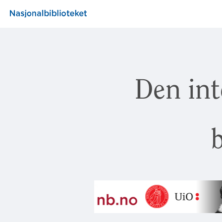
Den int
b