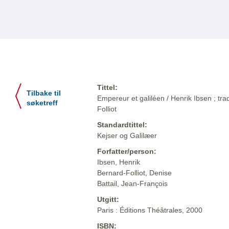
Tittel:
Tilbake til
Empereur et galiléen / Henrik Ibsen ; tr
søketreff
Folliot
Standardtittel:
Kejser og Galilæer
Forfatter/person:
Ibsen, Henrik
Bernard-Folliot, Denise
Battail, Jean-François
Utgitt:
Paris : Éditions Théâtrales, 2000
ISBN: