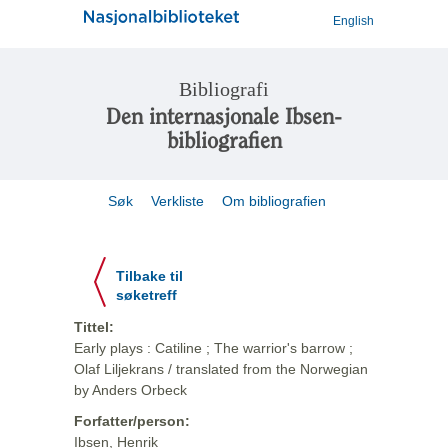
English
Bibliografi
Den internasjonale Ibsen-
bibliografien
Søk
Verkliste
Om bibliografien
Tilbake til
søketreff
Tittel:
Early plays : Catiline ; The warrior's barrow ;
Olaf Liljekrans / translated from the Norwegian
by Anders Orbeck
Forfatter/person:
Ibsen, Henrik