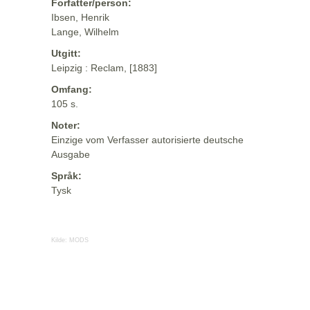
Forfatter/person:
Ibsen, Henrik
Lange, Wilhelm
Utgitt:
Leipzig : Reclam, [1883]
Omfang:
105 s.
Noter:
Einzige vom Verfasser autorisierte deutsche
Ausgabe
Språk:
Tysk
Kilde:
MODS