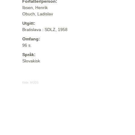
Forfatter/person:
Ibsen, Henrik
Obuch, Ladislav
Utgitt:
Bratislava : SDLZ, 1958
Omfang:
96 s.
Språk:
Slovakisk
Kilde:
MODS