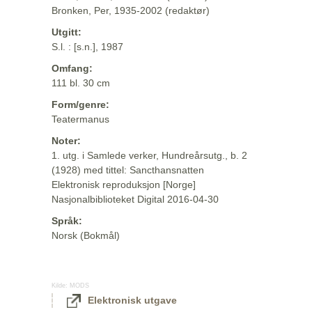
Bronken, Per, 1935-2002 (redaktør)
Utgitt:
S.l. : [s.n.], 1987
Omfang:
111 bl. 30 cm
Form/genre:
Teatermanus
Noter:
1. utg. i Samlede verker, Hundreårsutg., b. 2
(1928) med tittel: Sancthansnatten
Elektronisk reproduksjon [Norge]
Nasjonalbiblioteket Digital 2016-04-30
Språk:
Norsk (Bokmål)
Kilde:
MODS
Elektronisk utgave