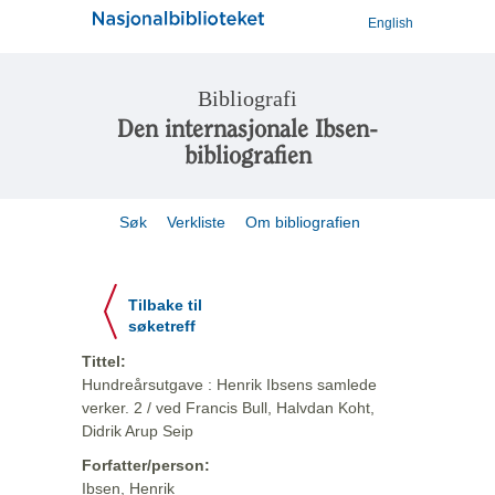
English
Bibliografi
Den internasjonale Ibsen-
bibliografien
Søk
Verkliste
Om bibliografien
Tilbake til
søketreff
Tittel:
Hundreårsutgave : Henrik Ibsens samlede
verker. 2 / ved Francis Bull, Halvdan Koht,
Didrik Arup Seip
Forfatter/person:
Ibsen, Henrik