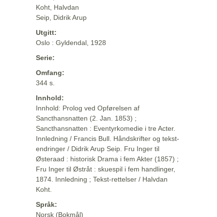
Koht, Halvdan
Seip, Didrik Arup
Utgitt:
Oslo : Gyldendal, 1928
Serie:
Omfang:
344 s.
Innhold:
Innhold: Prolog ved Opførelsen af
Sancthansnatten (2. Jan. 1853) ;
Sancthansnatten : Eventyrkomedie i tre Acter.
Innledning / Francis Bull. Håndskrifter og tekst-
endringer / Didrik Arup Seip. Fru Inger til
Østeraad : historisk Drama i fem Akter (1857) ;
Fru Inger til Østråt : skuespil i fem handlinger,
1874. Innledning ; Tekst-rettelser / Halvdan
Koht.
Språk:
Norsk (Bokmål)