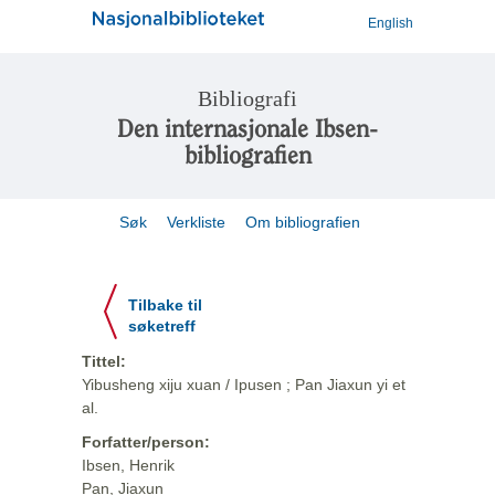
English
Bibliografi
Den internasjonale Ibsen-
bibliografien
Søk
Verkliste
Om bibliografien
Tilbake til
søketreff
Tittel:
Yibusheng xiju xuan / Ipusen ; Pan Jiaxun yi et
al.
Forfatter/person:
Ibsen, Henrik
Pan, Jiaxun