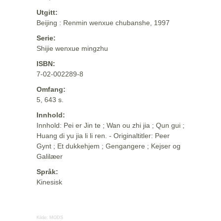
Utgitt:
Beijing : Renmin wenxue chubanshe, 1997
Serie:
Shijie wenxue mingzhu
ISBN:
7-02-002289-8
Omfang:
5, 643 s.
Innhold:
Innhold: Pei er Jin te ; Wan ou zhi jia ; Qun gui ;
Huang di yu jia li li ren. - Originaltitler: Peer
Gynt ; Et dukkehjem ; Gengangere ; Kejser og
Galilæer
Språk:
Kinesisk
Kilde:
MODS