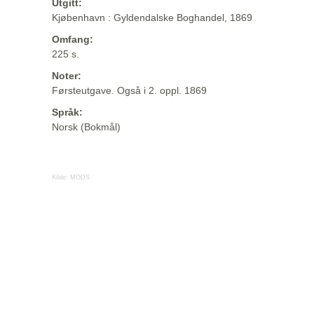
Utgitt:
Kjøbenhavn : Gyldendalske Boghandel, 1869
Omfang:
225 s.
Noter:
Førsteutgave. Også i 2. oppl. 1869
Språk:
Norsk (Bokmål)
Kilde:
MODS